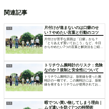
関連記事
片付けが進まないのは口癖のせ
生活
い？やめたい言葉と行動のコツ
片付けが苦手な原因は「口癖」かも？
「とりあえず置いておこう」など、今日
からやめたい7つの言葉と解決法をご紹
介。
トリチウム腕時計のリスク：危険
生活
なのか？規制と安全性について
トリチウム腕時計は、放射線を使った腕
時計の一種です。この腕時計には、放射
線を発するトリチウムが使用されてお
り、正確な時間を表示するために活用さ
れています。しかし、トリチウムの放射
線によるリスクについては、規制や安全
性についての議論が存在しま...
暇でつい買い物してしまう理由｜
生活
ムダ遣いを防ぐ7つの時間術