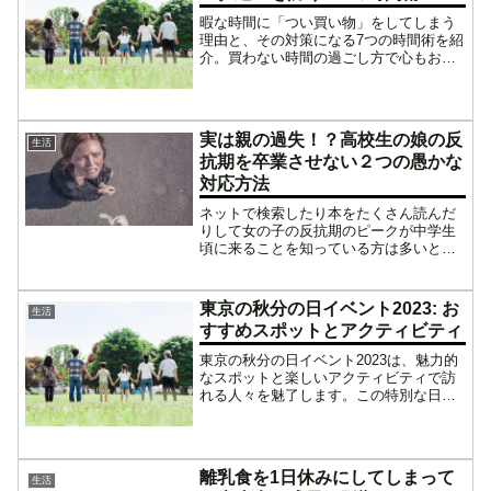
暇な時間に「つい買い物」をしてしまう
理由と、その対策になる7つの時間術を紹
介。買わない時間の過ごし方で心もお財
布も整います。
実は親の過失！？高校生の娘の反
生活
抗期を卒業させない２つの愚かな
対応方法
ネットで検索したり本をたくさん読んだ
りして女の子の反抗期のピークが中学生
頃に来ることを知っている方は多いと思
います。反抗期は一人一人異なるので必
ずしもそうではない事を分かってはいて
も自分の娘の反抗期がなかなか終わらな
東京の秋分の日イベント2023: お
生活
いと「なんでうちの娘だけ...
すすめスポットとアクティビティ
東京の秋分の日イベント2023は、魅力的
なスポットと楽しいアクティビティで訪
れる人々を魅了します。この特別な日に
は、美しい紅葉を楽しむことができる公
園や庭園が数多くあります。また、季節
の味覚を堪能できる食べ物の屋台やレス
トランも人気です。さ...
離乳食を1日休みにしてしまって
生活