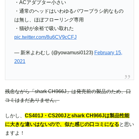
・ACアダプター小さい
・通常のヘッドはいわゆるパワーブラシ的なもの
は無し、ほぼフローリング専用
・猫砂が余裕で吸い取れた
pic.twitter.com/8u6CV9cCFJ
— 新米よわむし (@yowamusi0123)
February 15,
2021
残念ながら「shark CH966J」は発売前の製品のため、口
コミはまだありません。
しかし、
CS401J・CS200Jとshark CH966Jは製品性能
に大きな違いはないので、似た感じの口コミになる
と思い
ますよ！