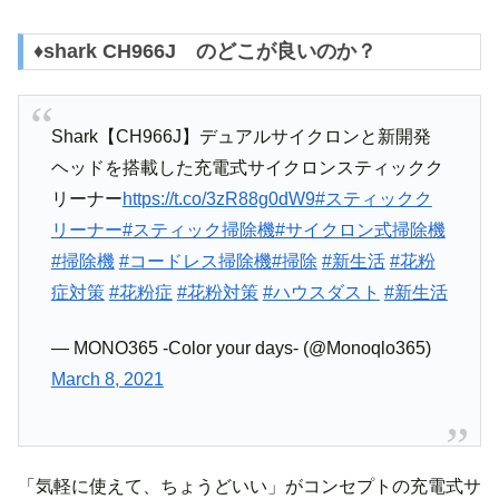
♦︎shark CH966J のどこが良いのか？
Shark【CH966J】デュアルサイクロンと新開発
ヘッドを搭載した充電式サイクロンスティックク
リーナー
https://t.co/3zR88g0dW9
#スティックク
リーナー
#スティック掃除機
#サイクロン式掃除機
#掃除機
#コードレス掃除機
#掃除
#新生活
#花粉
症対策
#花粉症
#花粉対策
#ハウスダスト
#新生活
— MONO365 -Color your days- (@Monoqlo365)
March 8, 2021
「気軽に使えて、ちょうどいい」がコンセプトの充電式サ