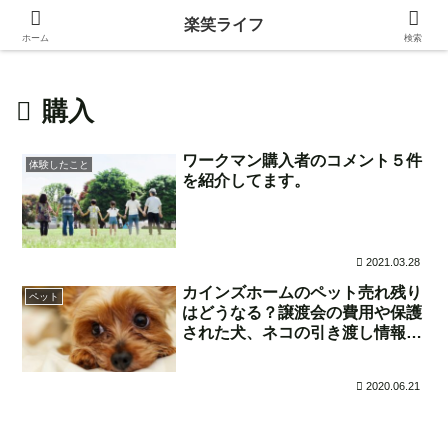
身近な生活の中にある価値ある情報を発信！
楽笑ライフ
ホーム
検索
購入
ワークマン購入者のコメント５件
体験したこと
を紹介してます。
2021.03.28
カインズホームのペット売れ残り
ペット
はどうなる？譲渡会の費用や保護
された犬、ネコの引き渡し情報も
紹介
2020.06.21