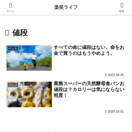
身近な生活の中にある価値ある情報を発信！
楽笑ライフ
ホーム
検索
値段
すべての命に値段はない。命をお
ペット
金で買うのはもうやめよう。
2021.04.25
業務スーパーの天然酵母食パンお
グルメ
値段は？カロリーは気にならない
程度！
2020.10.01