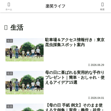
身近な生活の中にある価値ある情報を発信！
楽笑ライフ
ホーム
検索
生活
駐車場＆アクセス情報付き：東京
生活
昆虫採集スポット案内
2026.06.29
母の日に喜ばれる実用的な手作り
生活
プレゼント｜簡単・おしゃれ・使
えるアイデア15選
2026.04.01
【母の日 手紙 例文】そのまま使
生活
える文例集｜実母・義母・祖母・