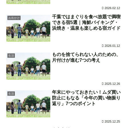
2026.02.12
千葉ではまぐりを食べ放題で満喫
お出かけ
できる宿5選｜海鮮バイキング・
浜焼き・温泉も楽しめる宿ガイド
2026.01.12
ものを捨てられない人のための、
生活
片付けが進む7つの考え
2025.12.26
年末にやっておきたい！ムダ買い
生活
防止にもなる「今年の買い物振り
返り」7つのポイント
2025.12.25