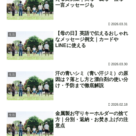
一言メッセージも
2026.03.31
【母の日】英語で伝えるおしゃれ
生活
なメッセージ例文｜カードや
LINEに使える
2026.03.30
汗の青いシミ（青い汗ジミ）の原
生活
因は？落とし方と漂白剤の使い分
け・予防まで徹底解説
2026.02.18
金属製お守りキーホルダーの捨て
生活
方｜分別・返納・お焚き上げの注
意点