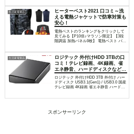
アアイロン プロ仕様230℃ストレートア
イロンチタニウムプレー...
ヒーターベスト2021 口コミ～洗
生活家電製品
える電熱ジャケットで防寒対策も
安心！
電熱ベストのランキングをクリックして
見てみる【P10倍♪マラソン限定】【3段
階調温 加熱パネル9枚】 電熱ベスト バッ
テリー付 加熱ベスト 日本製繊維ヒーター
ヒーター 電熱ジャケット ベスト 3段階調
温 洗える ヒーターベスト 電熱ベスト...
ロジテック 外付けHDD 3TBの口
生活家電製品
コミ！テレビ録画、4K録画、省
エネ静音、ハードディスクなど特
選品
ロジテック 外付けHDD 3TB 外付け ハー
ドディスク USB3.1(Gen1) / USB3.0 国産
テレビ録画 4K録画 省エネ静音 ハードデ
ィスク TV 3.5インチ PS4/PS4 Pro対応
【LHD-ENA030U3WS】 7...
スポンサーリンク