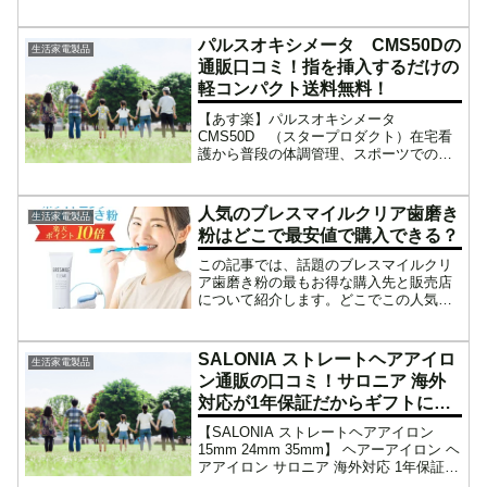
スティッククリーナー掃除機をかける時
って、気合を入れたりしませんか？「ち
ょっとしたゴミがあって...
パルスオキシメータ CMS50Dの
生活家電製品
通販口コミ！指を挿入するだけの
軽コンパクト送料無料！
【あす楽】パルスオキシメータ
CMS50D （スタープロダクト）在宅看
護から普段の体調管理、スポーツでの健
康管理など幅広い用途におすすめ【あす
楽】パルスオキシメータ CMS50D
（スタープロダクト）楽天で購入【あす
人気のブレスマイルクリア歯磨き
生活家電製品
楽】パルスオキシメータ ...
粉はどこで最安値で購入できる？
この記事では、話題のブレスマイルクリ
ア歯磨き粉の最もお得な購入先と販売店
について紹介します。どこでこの人気の
ブレスマイルクリア歯磨き粉を購入でき
るのか正規の販売店はどこにあるのか最
も安い価格で購入するにはどうすれば良
SALONIA ストレートヘアアイロ
生活家電製品
いのかこれらについて、ど...
ン通販の口コミ！サロニア 海外
対応が1年保証だからギフトに最
適！
【SALONIA ストレートヘアアイロン
15mm 24mm 35mm】 ヘアーアイロン ヘ
アアイロン サロニア 海外対応 1年保証
ポーチ hk さろにあ ギフト プレゼントヘ