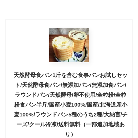
天然酵母食パン1斤を含む食事パンお試しセッ
ト/天然酵母食パン/無添加パン/無添加食パン/
ラウンドパン/天然酵母/卵不使用/全粒粉/全粒
粉食パン半斤/国産小麦100%/国産/北海道産小
麦100%/ラウンドパン5種のうち2種/大納言/チ
ーズ/クール冷凍/送料無料（一部追加地域あ
り）