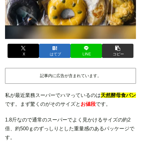
X
はてブ
LINE
コピー
記事内に広告が含まれています。
私が最近業務スーパーでハマっているのは
天然酵母食パン
です。まず驚くのがそのサイズと
お値段
です。
1.8斤なので通常のスーパーでよく見かけるサイズの約2
倍、約500ｇのずっしりとした重量感のあるパッケージで
す。