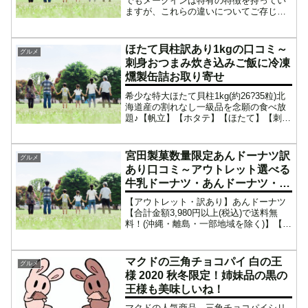
でもメークインは特有の特徴を持ってい
ますが、これらの違いについてご存じで
すか？日本で広く愛されるジャガイモの
中には、メークインのように人気のある
品種が数多くあり、それぞれが独自の特
ほたて貝柱訳あり1kgの口コミ～
グルメ
性を持っています。このガ...
刺身おつまみ炊き込みご飯に冷凍
燻製缶詰お取り寄せ
希少な特大ほたて貝柱1kg(約26?35粒)北
海道産の割れなし一級品を念願の食べ放
題♪【帆立】【ホタテ】【ほたて】【刺
身】鮮度抜群トンネルフリーザー急速凍
結品！【帆立】【ホタテ】【ほたて】
【刺身】希少な特大ほたて貝柱1kg(約26?
宮田製菓数量限定あんドーナツ訳
グルメ
35粒)...
あり口コミ～アウトレット選べる
牛乳ドーナツ・あんドーナツ・ハ
ニードーナツ・チョコクルーラー
【アウトレット・訳あり】あんドーナツ
ドーナツ・牛乳ドーナツ
【合計金額3,980円以上(税込)で送料無
料！(沖縄・離島・一部地域を除く)】【ア
ウトレット・訳あり】あんドーナツ【合
計金額3,980円以上(税込)で送料無料！(沖
縄・離島・一部地域を除く)】【アウトレ
マクドの三角チョコパイ 白の王
グルメ
ッ...
様 2020 秋冬限定！姉妹品の黒の
王様も美味しいね！
マクドの人気商品、三角チョコパイシリ