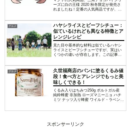
ーズに白の王様 2020 秋冬限定が発売さ
れましたね！定番の人気商品ですが、早
速、買って食べた人もいるでしょう。ま
だの人のために、今回は「黒の王様」と
共に、実際に食べた人の感想を集めまし
ハヤシライスとビーフシチュー：
グルメ
た。「三角チョコパ...
似ているけれども異なる特徴とア
レンジレシピ
見た目や基本的な材料は似ているハヤシ
ライスとビーフシチューですが、実はい
くつかの違いが存在します。この記事で
は、それぞれの料理の特徴や差異を詳し
く探り、共通する材料や調理法、そして
それぞれの独自性について考察します。
久世福商店のパンに塗るくるみ値
グルメ
さらに、異なるルーの使用...
段！食べ方とアレンジでもっと美
味しくできる！
くるみ入りはちみつ250g ポルトガル産
純粋蜂蜜 非加熱 ローズマニーニョ ハチ
ミツ ナッツ入り蜂蜜 ワイルド・ラベンダ
ー ポルトガル土産に最適な弱粘日本語シ
ール対応楽天で購入久世福商店の「パン
に塗るくるみ」の紹介値段：旧商品「く
るみバタ...
スポンサーリンク