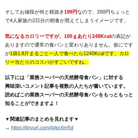
そしてお値段が何と税抜き
199円
なので、200円ちょっと
で4人家族の2日分の朝食が買えてしまうイメージです。
気になるカロリーですが、100ｇあたり248Kcal
の表記が
ありますので通常の食パンと変わりありません。仮にです
が
1袋1.8斤まるごと一人で食べたら1240Kcalです。カロ
リー当たりのコスパがすごいですね。
以下には「業務スーパーの天然酵母食パン」に対する
興味深いコメント記事を複数の人たちが書いています。
読めばこの業務スーパーの天然酵母食パンをもっともっと
知ることができますよ！
▼
関連記事のまとめを見れます
▼
→
https://tinyurl.com/4dpc6m5d