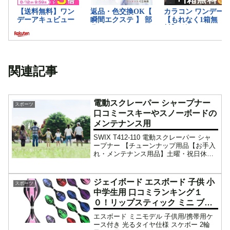
関連記事
電動スクレーパー シャープナー
スポーツ
口コミースキーやスノーボードの
メンテナンス用
SWIX T412-110 電動スクレーパー シャ
ープナー 【チューンナップ用品【お手入
れ・メンテナンス用品】土曜・祝日休ま
ず発送致します！SWIX T412-110 電動ス
クレーパー シャープナー 【チューンナッ
プ用品【お手入れ・メンテナ...
ジェイボード エスボード 子供 小
スポーツ
中学生用 口コミランキング１
０！リップスティック ミニ ブレ
イブボード スケボー 2輪 光るタ
エスボード ミニモデル 子供用/携帯用ケ
イヤ 1年保証でお届け
ース付き 光るタイヤ仕様 スケボー 2輪