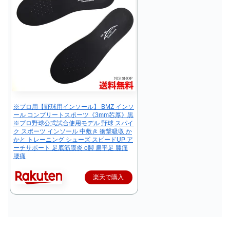
※プロ用【野球用インソール】 BMZ インソ
ール コンプリートスポーツ《3mm芯厚》黒
※プロ野球公式試合使用モデル 野球 スパイ
ク スポーツ インソール 中敷き 衝撃吸収 か
かと トレーニング シューズ スピードUP ア
ーチサポート 足底筋膜炎 o脚 扁平足 膝痛
腰痛
楽天で購入