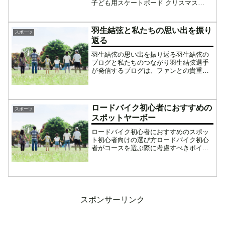
子ども用スケートボード クリスマス
Xmas こどもの日 子供の日 プレゼント
【202112ss10】価格：4932円（税込、送
料無料) (2021/12/...
羽生結弦と私たちの思い出を振り
スポーツ
返る
羽生結弦の思い出を振り返る羽生結弦の
ブログと私たちのつながり羽生結弦選手
が発信するブログは、ファンとの貴重な
交流の場となっています。彼の日々の感
想や競技への思いがつづられており、私
たちにとって心の支えとなっています。
それだけでなく、羽生選手...
ロードバイク初心者におすすめの
スポーツ
スポットヤーボー
ロードバイク初心者におすすめのスポッ
ト初心者向けの選び方ロードバイク初心
者がコースを選ぶ際に考慮すべきポイン
トとして、距離や難易度、交通量の少な
い道を選ぶ重要性を解説します。また、
自分の体力や技術に合わせて無理のない
ペースで進めることが大切...
スポンサーリンク